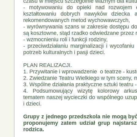
czasu w miejscu szczególnie ważnym dla kult
‐ motywowaniu do opieki nad rozwojem 
kształtowaniu dobrych nawyków dziecka 
rekomendowanych metod wychowawczych,
‐ wyrównywania szans w zakresie dostępu do 
są kosztowne, stąd rzadko odwiedzane przez r
‐ wzmocnieniu roli i funkcji rodziny,
‐ przeciwdziałaniu marginalizacji i wycofaniu
potrzeb kulturalnych i pasji dzieci.
PLAN REALIZACJI.
1. Przywitanie i wprowadzenie o teatrze ‐ ku
2. Zwiedzanie Teatru Wielkiego w tym sceny, ma
3. Wspólne działania praktyczne sztuki teatru ‐
4. Podsumowujący wizytę kolorowy arku
tematem naszej wycieczki do wspólnego uzupe
i dzieci.
Grupy z jednego przedszkola nie mogą być
proponujemy zatem udział grup najstarsz
rodzica.