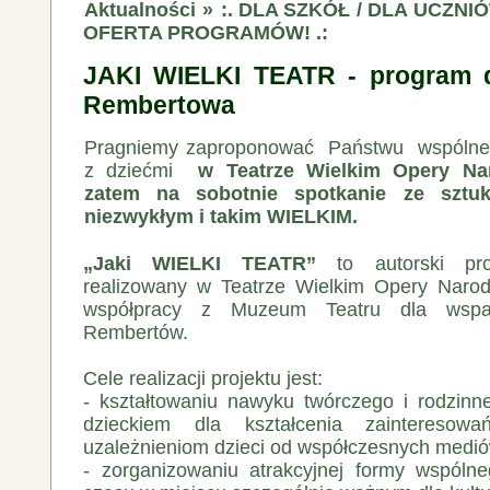
Aktualności
»
:. DLA SZKÓŁ / DLA UCZNI
OFERTA PROGRAMÓW! .:
JAKI WIELKI TEATR - program d
Rembertowa
Pragniemy zaproponować Państwu wspólne 
z dziećmi
w Teatrze Wielkim Opery Na
zatem na sobotnie spotkanie ze sztu
niezwykłym i takim WIELKIM.
„Jaki WIELKI TEATR”
to autorski pro
realizowany w Teatrze Wielkim Opery Nar
współpracy z Muzeum Teatru dla wsparc
Rembertów.
Cele realizacji projektu jest:
‐ kształtowaniu nawyku twórczego i rodzin
dzieckiem dla kształcenia zainteresow
uzależnieniom dzieci od współczesnych medi
‐ zorganizowaniu atrakcyjnej formy wspóln