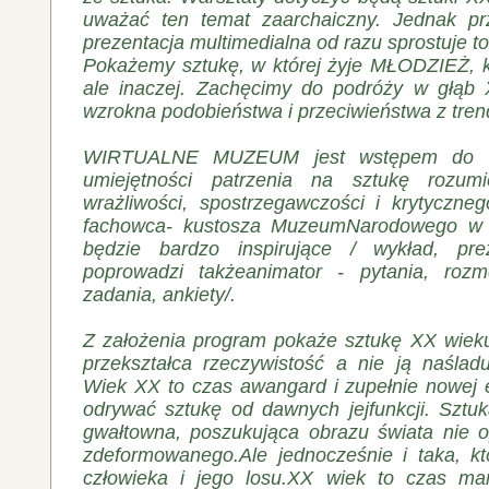
uważać ten temat zaarchaiczny. Jednak p
prezentacja multimedialna od razu sprostuje t
Pokażemy sztukę, w której żyje MŁODZIEŻ, k
ale inaczej. Zachęcimy do podróży w głąb
wzrokna podobieństwa i przeciwieństwa z tren
WIRTUALNE MUZEUM jest wstępem do zd
umiejętności patrzenia na sztukę rozumie
wrażliwości, spostrzegawczości i krytyczn
fachowca- kustosza MuzeumNarodowego w 
będzie bardzo inspirujące / wykład, pre
poprowadzi takżeanimator - pytania, rozmo
zadania, ankiety/.
Z założenia program pokaże sztukę XX wieku
przekształca rzeczywistość a nie ją naślad
Wiek XX to czas awangard i zupełnie nowej e
odrywać sztukę od dawnych jejfunkcji. Sztuk
gwałtowna, poszukująca obrazu świata nie o
zdeformowanego.Ale jednocześnie i taka, kt
człowieka i jego losu.XX wiek to czas man