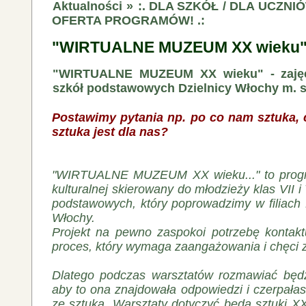
Aktualności
»
:. DLA SZKÓŁ / DLA UCZNI
OFERTA PROGRAMÓW! .:
"WIRTUALNE MUZEUM XX wieku
"WIRTUALNE MUZEUM XX wieku" - zajęcia
szkół podstawowych Dzielnicy Włochy m. s
Postawimy pytania np. po co nam sztuka,
sztuka jest dla nas?
"WIRTUALNE MUZEUM XX wieku..." to progr
kulturalnej skierowany do młodzieży klas VII i
podstawowych, który poprowadzimy w filiach 
Włochy.
Projekt na pewno zaspokoi potrzebę kontaktu
proces, który wymaga zaangażowania i chęci z
Dlatego podczas warsztatów rozmawiać będz
aby to ona znajdowała odpowiedzi i czerpałas
ze sztuka. Warsztaty dotyczyć będą sztuki X