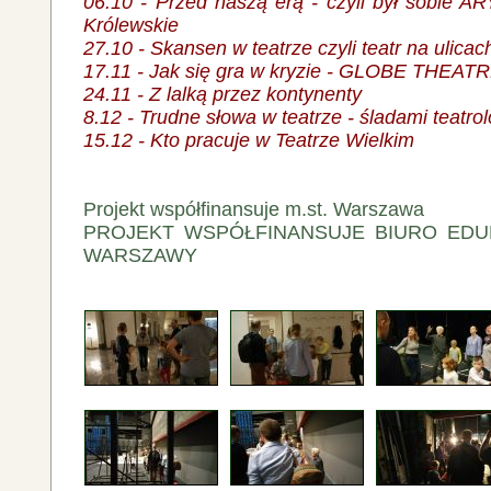
06.10 - Przed naszą erą - czyli był sobie 
Królewskie
27.10 - Skansen w teatrze czyli teatr na ulicach
17.11 - Jak się gra w kryzie - GLOBE THEAT
24.11 - Z lalką przez kontynenty
8.12 - Trudne słowa w teatrze - śladami teatro
15.12 - Kto pracuje w Teatrze Wielkim
Projekt współfinansuje m.st. Warszawa
PROJEKT WSPÓŁFINANSUJE BIURO EDUK
WARSZAWY