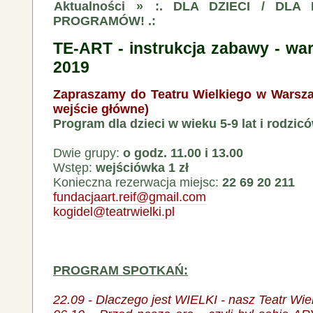
Aktualności
»
:. DLA DZIECI / DLA
PROGRAMÓW! .:
TE-ART - instrukcja zabawy - war
2019
Zapraszamy do Teatru Wielkiego w Warszaw
wejście główne)
Program dla dzieci w wieku 5-9 lat i rodzic
Dwie grupy:
o godz. 11.00 i 13.00
Wstęp:
wejściówka 1 zł
Konieczna rezerwacja miejsc:
22 69 20 211
fundacjaart.reif@gmail.com
kogidel@teatrwielki.pl
PROGRAM SPOTKAŃ:
22.09 - Dlaczego jest WIELKI - nasz Teatr Wiel