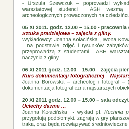
- Urszula Szewczuk – poprowadzi wykład
warsztatowej studenci ASH wezmą u
archeologicznych prowadzonych na dziedzińc
05 XI 2011. godz. 12.00 – 15.00 - pracowni
Sztuka pradziejowa – zajęcia z gliny.
Wykładowcy: Joanna Kołacińska , Iwona Kow
- na podstawie zdjęć i rysunków zabytków 
przeprowadzą z studentami ASH warsztaty
naczynia z gliny.
06 XI 2011 godz. 12.00 – 15.00 – zajęcia pl
Kurs dokumentacji fotograficznej – Najsta
Joanna Borowska – archeolog i fotograf – (
dokumentacja fotograficzna najstarszych obi
20 XI 2011 godz. 12.00 – 15.00 – sala odcz
Uciechy dawne …
Joanna Kołacińska - wykład pt.
Kuchnia p
przygotują podpłomyki, zagrają w gry planszow
traka, oraz będą rozwiązywać średniowieczne 