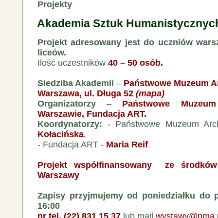
Projekty
Akademia Sztuk Humanistycznyc
Projekt adresowany jest do uczniów wars
liceów.
Ilość uczestników
40 – 50 osób.
Siedziba Akademii
–
Państwowe Muzeum Ar
Warszawa, ul. Długa 52
(mapa)
Organizatorzy
–
Państwowe Muzeum
Warszawie, Fundacja ART.
Koordynatorzy:
- Państwowe Muzeum Arc
Kołacińska
,
- Fundacja ART -
Maria Reif
.
Projekt współfinansowany ze środków
Warszawy
Zapisy przyjmujemy od poniedziałku do p
16:00
nr tel. (22) 831 15 37
lub mail
wystawy@pma.