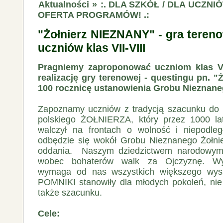
Aktualności
»
:. DLA SZKÓŁ / DLA UCZNI
OFERTA PROGRAMÓW! .:
"Żołnierz NIEZNANY" - gra tereno
uczniów klas VII-VIII
Pragniemy zaproponować uczniom klas VII
realizację gry terenowej ‐ questingu pn.
"
100 rocznicę ustanowienia Grobu Nieznane
Zapoznamy uczniów z tradycją szacunku do 
polskiego ŻOŁNIERZA, który przez 1000 la
walczył na frontach o wolność i niepodleg
odbędzie się wokół Grobu Nieznanego Żołni
oddania. Naszym dziedzictwem narodowym
wobec bohaterów walk za Ojczyznę. Wyc
wymaga od nas wszystkich większego wysił
POMNIKI stanowiły dla młodych pokoleń, nie 
także szacunku.
Cele: