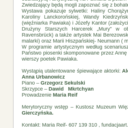
Zwiedzający będą mogli zapoznać się z bohat
Wystawa pokazuje sylwetki: Haliny Chorąży
Karoliny Lanckorońskiej, Wandy Kiedrzyńsk
(więźniarka Pawiaka) i Józefy Kantor (założyci
Drużyny Starszych Harcerek „Mury” w ob
Ravensbrück) a także artystek Mai Berezowski
malarki) oraz Marii Hiszpańskiej- Neumann ( m
W programie artystycznym według scenariusza
Państwo piosenki skomponowane przez Annę 
wierszy poetek Pawiaka.
Wystąpią utalentowane śpiewające aktorki:
Al
Anna Urbanowicz
Piano –
Grzegorz Sekulski
Skrzypce –
Dawid Mkrtchyan
Prowadzenie
Maria Reif
Merytoryczny wstęp – Kustosz Muzeum Wię
Gierczyńska.
Kontakt: Maria Reif- 607 139 310 , fundacjaar