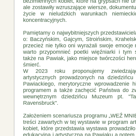
bezimiennych kobiet, które na grypsach nie u
ale zostawiły wzruszające wiersze, dokument
życie w nieludzkich warunkach niemieck
koncentracyjnych.
Pamiętamy o najwybitniejszych przedstawiciel
o: Baczyńskim, Gajcym, Stroińskim, Krahelsk
przecież nie tylko oni wyrażali swoje emocj
warto przypomnieć poetki więźniarki i ty
także na Pawiak, jako miejsce twórczości hero
śmierć.
W 2023 roku proponujemy zwiedzają
artystycznych prowadzonych na dziedzińc
Pawiackiego, merytoryczne wprowadzenie h
programem a także zachęcić Państwa do z
wewnętrznym dziedzińcu Muzeum pt. "T
Ravensbruck".
Założeniem scenariusza programu „WEŹ MNIE
treści zawartych w tej wystawie w program art
kobiet, które przedstawia wystawa prowadziło 
edukacyjną i artystyczną na Pawiaku a potem