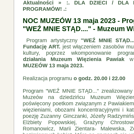
Aktualności
»
:. DLA DZIECI / DLA
PROGRAMÓW! .:
NOC MUZEÓW 13 maja 2023 - Pro
"WEŹ MNIE STĄD...." - Muzeum Wi
Program artystyczny
"WEŹ MNIE STĄD....
Fundację ART.
jest włączeniem zasobów mu
kultury, poprzez wkomponowanie progr
działania Muzeum Więzienia Pawiak
w 
MUZEÓW 13 maja 2023.
Realizacja programu
o godz. 20.00 i 22.00
Program "WEŹ MNIE STĄD..." zrealizowany 
Muzeów na dziedzińcu Muzeum Więzien
poświęcony poetkom związanym z Pawiakiem 
więzieniami, obozami koncentracyjnymi i k
poezję Zuzanny Ginczanki, Józefy Radzymińskie
Elżbiety Popowskiej, Grażyny Chrostowsk
Romanowicz, Marii Zientara- Malewska, Z