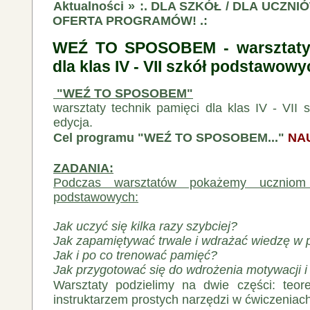
Aktualności
»
:. DLA SZKÓŁ / DLA UCZNI
OFERTA PROGRAMÓW! .:
WEŹ TO SPOSOBEM - warsztaty 
dla klas IV - VII szkół podstawowyc
"WEŹ TO SPOSOBEM"
warsztaty technik pamięci dla klas IV - VII 
edycja.
Cel programu "WEŹ TO SPOSOBEM..."
NA
ZADANIA:
Podczas warsztatów pokażemy uczniom
podstawowych:
Jak uczyć się kilka razy szybciej?
Jak zapamiętywać trwale i wdrażać wiedzę w 
Jak i po co trenować pamięć?
Jak przygotować się do wdrożenia motywacji i
Warsztaty podzielimy na dwie części: teor
instruktarzem prostych narzędzi w ćwiczeniach