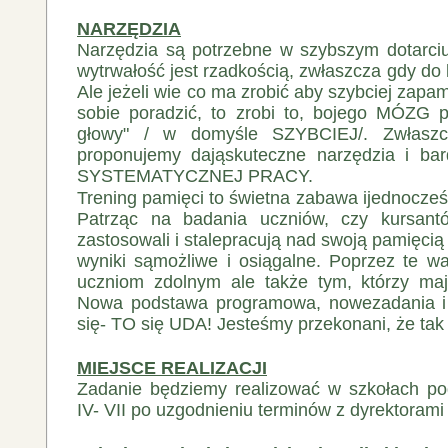
NARZĘDZIA
Narzędzia są potrzebne w szybszym dotarciu 
wytrwałość jest rzadkością, zwłaszcza gdy do 
Ale jeżeli wie co ma zrobić aby szybciej zapa
sobie poradzić, to zrobi to, bojego MÓZG 
głowy" / w domyśle SZYBCIEJ/. Zwłaszcz
proponujemy dająskuteczne narzędzia i bar
SYSTEMATYCZNEJ PRACY.
Trening pamięci to świetna zabawa ijednocześn
Patrząc na badania uczniów, czy kursantów
zastosowali i stalepracują nad swoją pamięcią
wyniki sąmożliwe i osiągalne. Poprzez te 
uczniom zdolnym ale także tym, którzy maj
Nowa podstawa programowa, nowezadania i
się- TO się UDA! Jesteśmy przekonani, że tak 
MIEJSCE REALIZACJI
Zadanie będziemy realizować w szkołach p
IV- VII po uzgodnieniu terminów z dyrektorami 