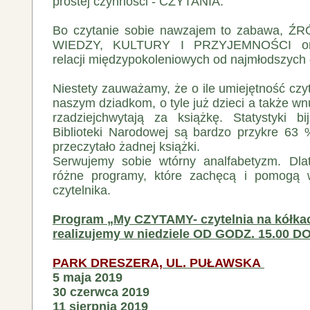
prostej czynności - CZYTANIA.
Bo czytanie sobie nawzajem to zabawa,
WIEDZY, KULTURY I PRZYJEMNOŚCI ora
relacji międzypokoleniowych od najmłodszych 
Niestety zauważamy, że o ile umiejętność czyt
naszym dziadkom, o tyle już dzieci a także wnu
rzadziejchwytają za książkę. Statystyki b
Biblioteki Narodowej są bardzo przykre 63
przeczytało żadnej książki.
Serwujemy sobie wtórny analfabetyzm. Dla
różne programy, które zachęcą i pomogą
czytelnika.
Program „My CZYTAMY- czytelnia na kółka
realizujemy w niedziele
OD GODZ. 15.00 DO
PARK DRESZERA, UL. PUŁAWSKA
5 maja 2019
30 czerwca 2019
11 sierpnia 2019