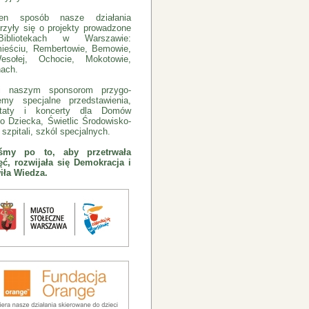
n sposób nasze działania
rzyły się o projekty prowadzone
bliotekach w Warszawie:
ieściu, Rembertowie, Bemowie,
sołej, Ochocie, Mokotowie,
ach.
ki naszym sponsorom przygo-
emy specjalne przedstawienia,
ztaty i koncerty dla Domów
o Dziecka, Świetlic Środowisko-
szpitali, szkól specjalnych.
eśmy po to, aby przetrwała
ć, rozwijała się Demokracja i
iła Wiedza.