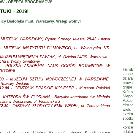
RÓW - OFERTA PROGRAMÓW!.:
TUKI - 2019!
icy Białołęka m.st. Warszawy. Wstęp wolny!
 MUZEUM WARSZAWY, Rynek Starego Miasta 28-42 - nowa
 MUZEUM INSTYTUTU FILMOWEGO, ul. Wałbrzyska 3/5,
MUZEUM WIĘZIENIA PAWIAK, ul. Dzielna 24/26, Warszawa -
chu II Wojny Światowej
- POLSKA AKADEMIA NAUK OGRÓD BOTANICZNY W
Fund
Warszawa
z pot
dzia
00
- MUZEUM SZTUKI NOWOCZESNEJ W WARSZAWIE,
prowa
 Bulwary Wiślane
gru
12.00
- CENTRUM PRASKIE KONESER - Muzeum Polskiej
Król
Niepo
0
- KATEDRA ŚW. FLORIANA - Bazylika katedralna św. Michała
Pała
nnika w Warszawie, ul. Floriańska 3
Histo
 12.30
- FABRYKA SŁODYCZY EMIL WEDEL, ul. Zamoyskiego
wielu
czeka
spotka
i mł
konc
eduka
 m.st. Warszawy, Centrum Aktywności Seniora Klub Integracji