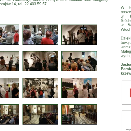
rajów 14, tel. 22 403 59 57
W te
posze
w Bi
Śródm
w We
Włoch
Dzię
towuj
wars
Małeg
wych, 
Jest
Pamię
krzew