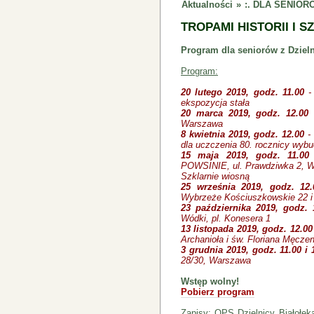
Aktualności
»
:. DLA SENIO
TROPAMI HISTORII I SZ
Program dla seniorów z Dzieln
Program:
20 lutego 2019, godz. 11.00
-
ekspozycja stała
20 marca 2019, godz. 12.00
-
Warszawa
8 kwietnia 2019, godz. 12.00
- 
dla uczczenia 80. rocznicy wybu
15 maja 2019, godz. 11.00
POWSINIE, ul. Prawdziwka 2, 
Szklarnie wiosną
25 września 2019, godz.
12.
Wybrzeże Kościuszkowskie 22 i
23 października 2019, godz. 
Wódki, pl. Konesera 1
13 listopada 2019, godz. 12.0
Archanioła i św. Floriana Męcze
3 grudnia 2019, godz. 11.00 i
28/30, Warszawa
Wstęp wolny!
Pobierz program
Zapisy:
OPS Dzielnicy Białołęka