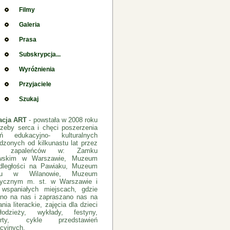
Filmy
Galeria
Prasa
Subskrypcja...
Wyróżnienia
Przyjaciele
Szukaj
acja ART
- powstała w 2008 roku
rzeby serca i chęci poszerzenia
łań edukacyjno- kulturalnych
dzonych od kilkunastu lat przez
pę zapaleńców w: Zamku
ewskim w Warszawie, Muzeum
dległości na Pawiaku, Muzeum
cu w Wilanowie, Muzeum
rycznym m. st. w Warszawie i
 wspaniałych miejscach, gdzie
no na nas i zapraszano nas na
nia literackie, zajęcia dla dzieci
odzieży, wykłady, festyny,
erty, cykle przedstawień
cyjnych.