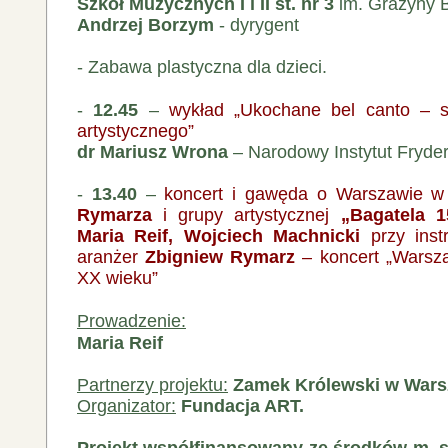
Szkół Muzycznych I i II st. nr 3
im. Grażyny 
Andrzej Borzym
- dyrygent
- Zabawa plastyczna dla dzieci.
-
12.45
–
wykład „Ukochane bel can
to – 
artystycznego”
dr Mariusz Wrona
– Narodowy Instytut Fryde
-
13.40
–
koncert i gawęda o Warszawie 
Rymarza
i grupy artystycznej
„Bagatela 1
Maria Reif, Wojciech Machnicki
przy inst
aranżer
Zbigniew Rymarz
– koncert „Warsza
XX wieku”
Prowadzenie:
Maria Reif
Partnerzy projektu:
Zamek Królews
ki w War
Organizator:
Fundacja ART.